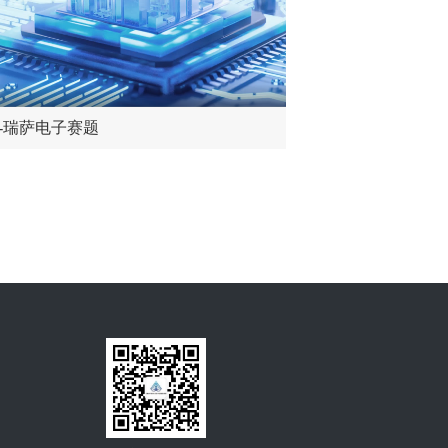
道-瑞萨电子赛题